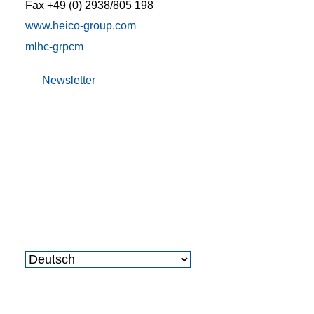
Fax +49 (0) 2938/805 198
www.heico-group.com
m
l
h
c
-gr
p
c
m
Newsletter